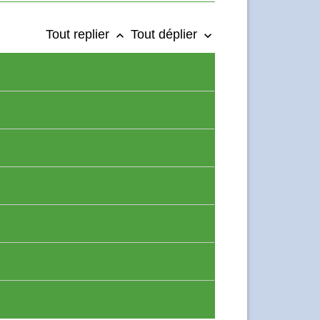
Tout replier
Tout déplier
keyboard_arrow_up
keyboard_arrow_down