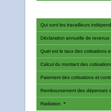
Qui sont les travailleurs indépend
Déclaration annuelle de revenus
Quel est le taux des cotisations e
Calcul du montant des cotisations
Paiement des cotisations et cont
Remboursement des dépenses 
Radiation