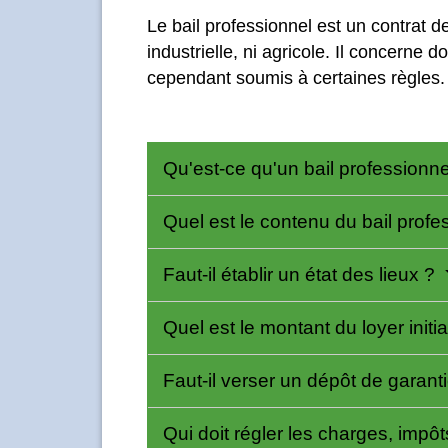
Le bail professionnel est un contrat de 
industrielle, ni agricole. Il concerne 
cependant soumis à certaines règles.
Qu'est-ce qu'un bail professionn
Quel est le contenu du bail profe
Faut-il établir un état des lieux ?
Quel est le montant du loyer initia
Faut-il verser un dépôt de garant
Qui doit régler les charges, impô