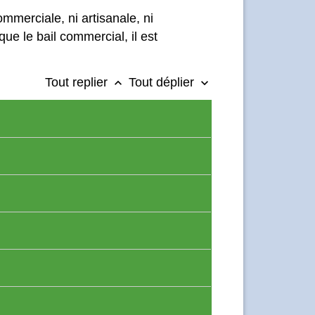
commerciale, ni artisanale, ni
que le bail commercial, il est
Tout replier
Tout déplier
keyboard_arrow_up
keyboard_arrow_down