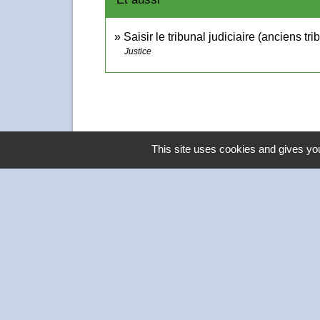
Saisir le tribunal judiciaire (anciens t
Justice
This site uses cookies and gives you
Contacts
Commune de Thivars
2 place de la Mairie
28630 Thivars - FRANCE
+33 2 37 26 40 21