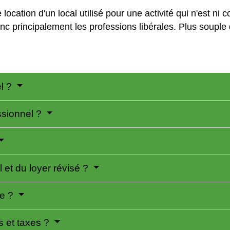
location d'un local utilisé pour une activité qui n'est ni 
donc principalement les professions libérales. Plus souple 
el ?
ssionnel ?
l et du loyer révisé ?
ie ?
ts et taxes ?