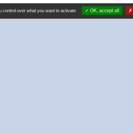
 control over what you want to activate
OK, accept all
-
-
-
Accessibilité
Plan du site
Gestion des cookies