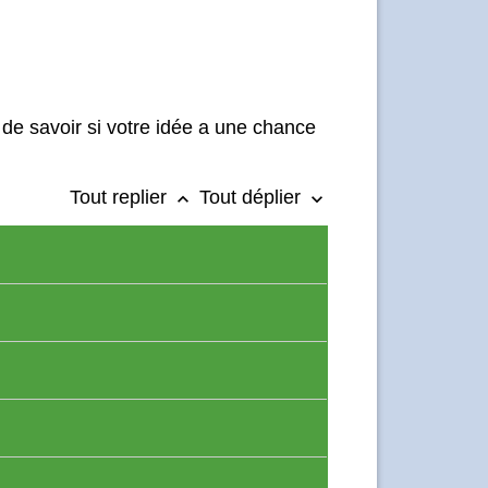
 de savoir si votre idée a une chance
Tout replier
Tout déplier
keyboard_arrow_up
keyboard_arrow_down