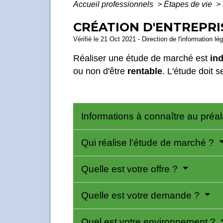
Accueil professionnels
>
Étapes de vie
>
CRÉATION D'ENTREPRI
Vérifié le 21 Oct 2021 - Direction de l'information lé
Réaliser une étude de marché est
in
ou non d'être
rentable
. L'étude doit s
Informations à connaître au préa
Qui réalise l'étude de marché ?
Quelle est votre offre ?
Quelle est votre demande ?
Quel est votre environnement ?