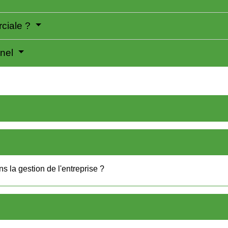
rciale ?
nnel
s la gestion de l'entreprise ?