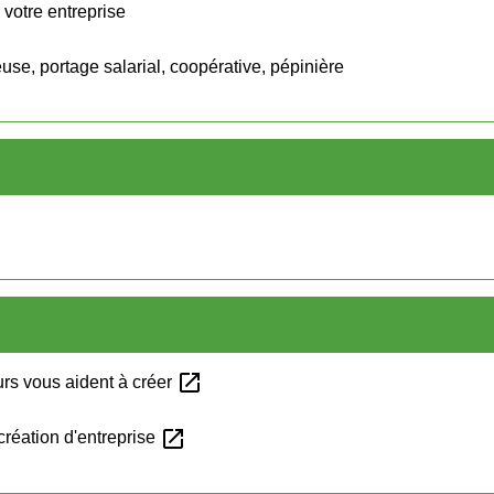
votre entreprise
euse, portage salarial, coopérative, pépinière
open_in_new
rs vous aident à créer
open_in_new
réation d'entreprise