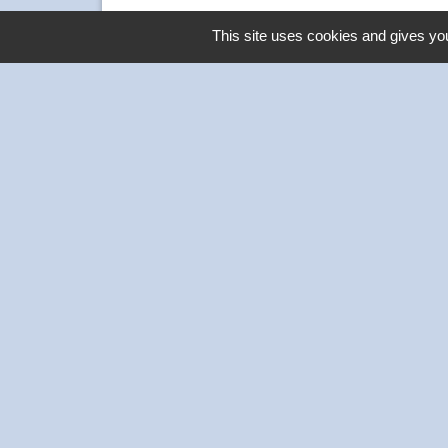
This site uses cookies and gives you
Contacts
Commune de Thivars
2 place de la Mairie
28630 Thivars - FRANCE
+33 2 37 26 40 21
-
Mentions légales
Politique de confidentialité