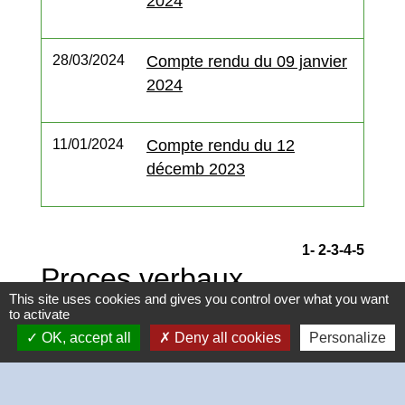
2024
28/03/2024
Compte rendu du 09 janvier
2024
11/01/2024
Compte rendu du 12
décemb 2023
1
-
2
-3
-4
-5
Proces verbaux
This site uses cookies and gives you control over what you want
keyboard_arrow_right
Liste des délibérations
to activate
OK, accept all
Deny all cookies
Personalize