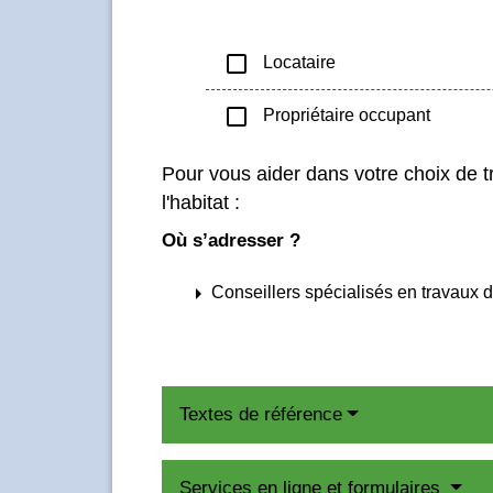
check_box_outline_blank
Locataire
check_box_outline_blank
Propriétaire occupant
Pour vous aider dans votre choix de t
l'habitat :
Où s’adresser ?
arrow_right
Conseillers spécialisés en travaux d
Textes de référence
Services en ligne et formulaires