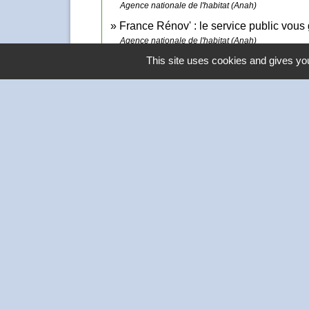
Agence nationale de l'habitat (Anah)
France Rénov' : le service public vou
Agence nationale de l'habitat (Anah)
This site uses cookies and gives you
Contacts
Commune de Thivars
2 place de la Mairie
28630 Thivars - FRANCE
+33 2 37 26 40 21