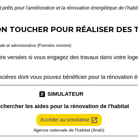
t prêts pour l'amélioration et la rénovation énergétique de l'habi
ON TOUCHER POUR RÉALISER DES
gale et administrative (Première ministre)
tre versées si vous engagez des travaux dans votre logem
ncières dont vous pouvez bénéficier pour la rénovation 
assignment
SIMULATEUR
chercher les aides pour la rénovation de l'habitat
open_in_new
Accéder au simulateur
Agence nationale de l'habitat (Anah)