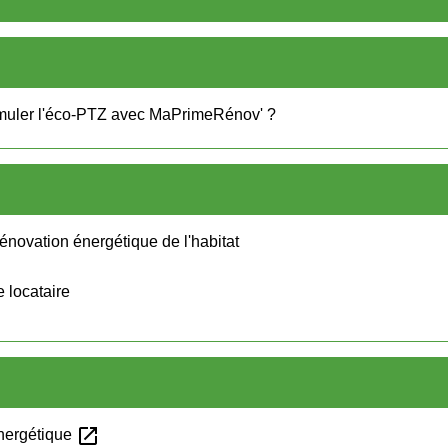
muler l'éco-PTZ avec MaPrimeRénov' ?
 rénovation énergétique de l'habitat
e locataire
open_in_new
énergétique