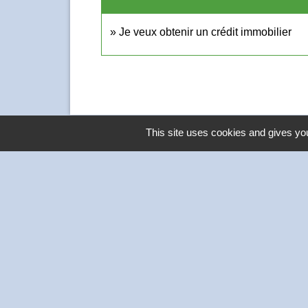
Je veux obtenir un crédit immobilier
This site uses cookies and gives you
Contacts
Commune de Thivars
2 place de la Mairie
28630 Thivars - FRANCE
+33 2 37 26 40 21