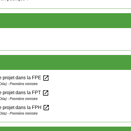
open_in_new
de projet dans la FPE
Dila) - Première ministre
open_in_new
de projet dans la FPT
Dila) - Première ministre
open_in_new
de projet dans la FPH
Dila) - Première ministre