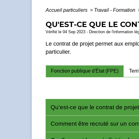
Accueil particuliers
>
Travail - Formation
QU'EST-CE QUE LE CO
Vérifié le 04 Sep 2023 - Direction de l'information lé
Le contrat de projet permet aux empl
particulier.
Fonction publique d'État (FPE)
Terr
Qu'est-ce que le contrat de proje
Comment être recruté sur un cont