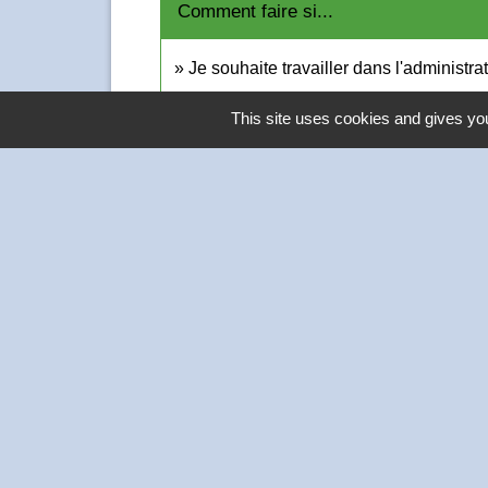
Comment faire si...
Je souhaite travailler dans l'administra
This site uses cookies and gives you
Contacts
Commune de Thivars
2 place de la Mairie
28630 Thivars - FRANCE
+33 2 37 26 40 21