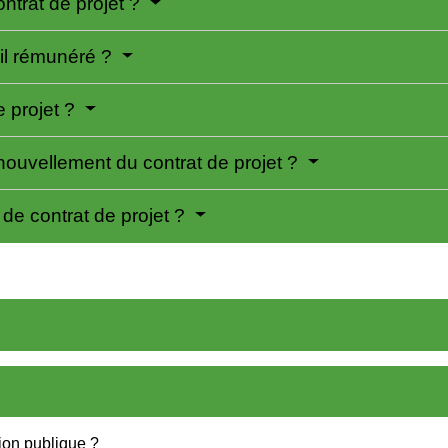
ontrat de projet ?
-il rémunéré ?
 projet ?
enouvellement du contrat de projet ?
 de contrat de projet ?
tion publique ?