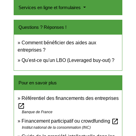
Services en ligne et formulaires
Questions ? Réponses !
Comment bénéficier des aides aux
entreprises ?
Qu'est-ce qu'un LBO (Leveraged buy-out) ?
Pour en savoir plus
Référentiel des financements des entreprises
open_in_new
Banque de France
open_in_new
Financement participatif ou crowdfunding
Institut national de la consommation (INC)