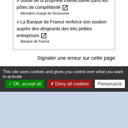
Guide de la propriété intellectuelle dans les
open_in_new
pôles de compétitivité
Ministère chargé de l'économie
La Banque de France renforce son soutien
auprès des dirigeants des très petites
open_in_new
entreprises
Banque de France
Signaler une erreur sur cette page
This site uses cookies and gives you control over what you want
to activate
OK, accept all
Deny all cookies
Personalize
Contacts
Commune de Thivars